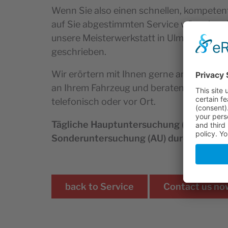
Wenn Sie also einen schnellen, kompetent
auf Sie abgestimmten Service wünschen
unsere Meisterwerkstatt in Ulm den SERV
geschrieben.
Wir erörtern mit Ihnen gerne anfallende 
an Ihrem Fahrzeug und beraten Sie über 
telefonisch oder vor Ort.
Tägliche Hauptuntersuchung (HU) und 
Sonderuntersuchung (AU) durch Dekra o
back to
Service
Contact us no