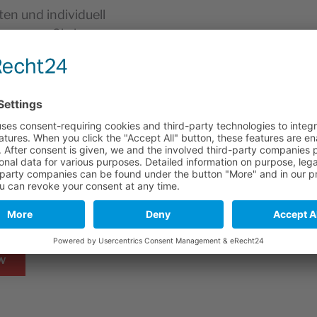
en und individuell
 kommen Sie in
ICE wird bei uns groß
Arbeiten und Kosten
Möglichkeiten
Abgas-
der Tüv möglich.
w