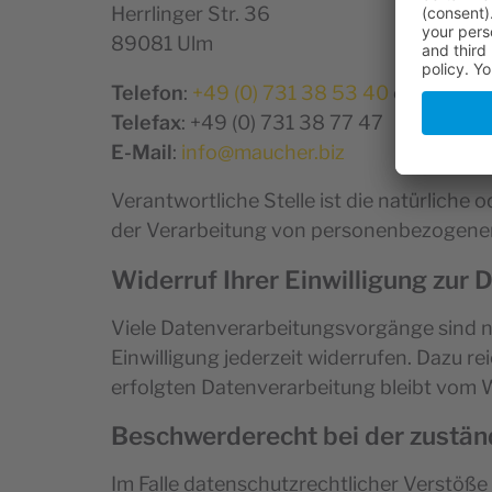
Herrlinger Str. 36
89081 Ulm
Telefon
:
+49 (0) 731 38 53 40
oder
38 5
Telefax
: +49 (0) 731 38 77 47
E-Mail
:
info@maucher.biz
Verantwortliche Stelle ist die natürliche 
der Verarbeitung von personenbezogenen 
Widerruf Ihrer Einwilligung zur
Viele Datenverarbeitungsvorgänge sind nur
Einwilligung jederzeit widerrufen. Dazu r
erfolgten Datenverarbeitung bleibt vom 
Beschwerderecht bei der zustän
Im Falle datenschutzrechtlicher Verstöß