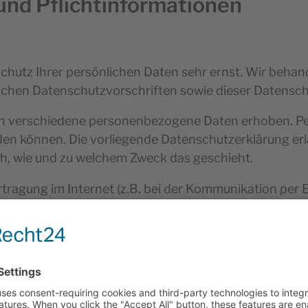
und Pflichtinformationen
Schutz Ihrer persönlichen Daten sehr ernst. Wir beh
lichen Datenschutzvorschriften sowie dieser Datensch
en verschiedene personenbezogene Daten erhoben. P
erden können. Die vorliegende Datenschutzerklärung er
uch, wie und zu welchem Zweck das geschieht.
rtragung im Internet (z.B. bei der Kommunikation per 
 dem Zugriff durch Dritte ist nicht möglich.
lle
rarbeitung auf dieser Website ist: