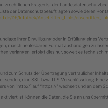
utzrechtlichen Fragen ist der Landesdatenschutzbea
 Liste der Datenschutzbeauftragten sowie deren Kon
nd.de/DE/Infothek/Anschriften_Links/anschriften_lin
undlage Ihrer Einwilligung oder in Erfüllung eines Vert
igen, maschinenlesbaren Format aushändigen zu lassen
en verlangen, erfolgt dies nur, soweit es technisch m
 und zum Schutz der Übertragung vertraulicher Inhalte
iber senden, eine SSL-bzw. TLS-Verschlüsselung. Eine
ers von “http://” auf “https://” wechselt und an dem S
tiviert ist, können die Daten, die Sie an uns übermitt