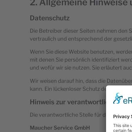
2. Allgemeine Hinweise 
Datenschutz
Die Betreiber dieser Seiten nehmen den 
vertraulich und entsprechend der gesetz
Wenn Sie diese Website benutzen, werd
mit denen Sie persönlich identifiziert w
und wofür wir sie nutzen. Sie erläutert a
Wir weisen darauf hin, dass die Datenübe
kann. Ein lückenloser Schutz der Daten vor
Hinweis zur verantwortlichen Ste
Die verantwortliche Stelle für die Datenve
Maucher Service GmbH