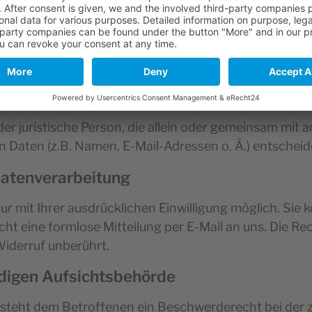
5 44
oder juristische Person, die allein oder gemeinsam mit
Daten (z.B. Namen, E-Mail-Adressen o. Ä.) entscheid
 Datenverarbeitung
 mit Ihrer ausdrücklichen Einwilligung möglich. Sie kö
eicht eine formlose Mitteilung per E-Mail an uns. Die R
Widerruf unberührt.
digen Aufsichtsbehörde
e steht dem Betroffenen ein Beschwerderecht bei der 