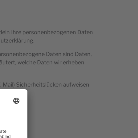
andeln Ihre personenbezogenen Daten
utzerklärung.
ersonenbezogene Daten sind Daten,
läutert, welche Daten wir erheben
E-Mail) Sicherheitslücken aufweisen